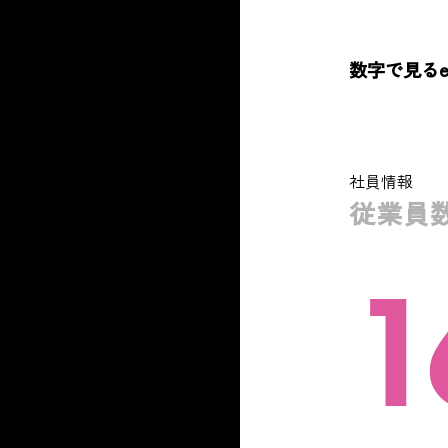
数字で見るext
社員情報
従業員
1