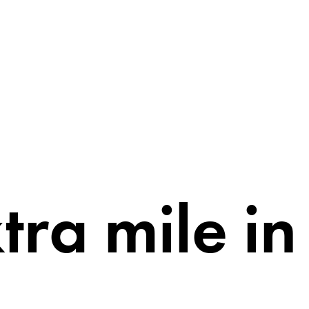
tra mile
in