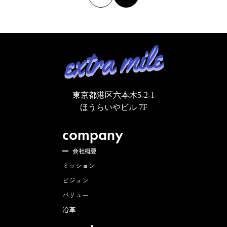
の
ペ
ー
ジ
送
り
東京都港区六本木5-2-1
ほうらいやビル 7F
company
会社概要
ミッション
ビジョン
バリュー
沿革